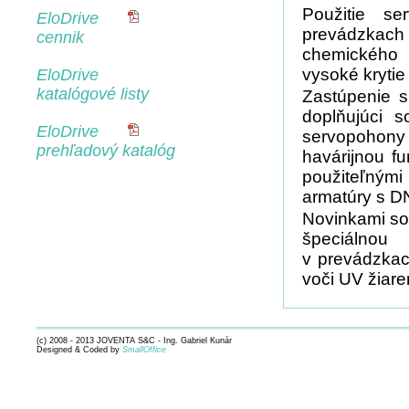
Použitie s
EloDrive
prevádzkach 
cennik
chemického 
vysoké kryti
EloDrive
katalógové listy
Zastúpenie s
doplňujúci 
EloDrive
servopohony
prehľadový katalóg
havárijnou f
použiteľným
armatúry s D
Novinkami so
špeciálnou 
v prevádzkac
voči UV žiare
(c) 2008 - 2013 JOVENTA S&C - Ing. Gabriel Kunár
Designed & Coded by
SmallOffice