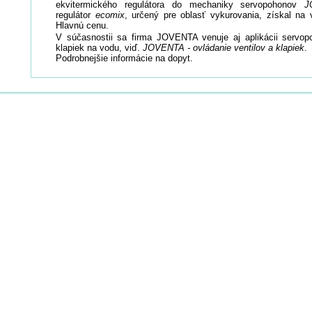
ekvitermického regulátora do mechaniky servopohonov
J
regulátor
ecomix
, určený pre oblasť vykurovania, získal n
Hlavnú cenu.
V súčasnostii sa firma JOVENTA venuje aj aplikácii servopo
klapiek na vodu, viď.
JOVENTA - ovládanie ventilov a klapiek
.
Podrobnejšie informácie na dopyt.