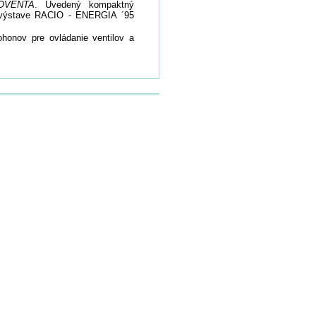
OVENTA
. Uvedený kompaktný
a výstave RACIO - ENERGIA ´95
honov pre ovládanie ventilov a