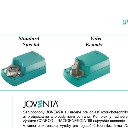
g
Servopohony
JOVENTA
sú určené pre oblasť vzduchotechniky,
aj protipožiarnu a protidymovú ochranu. Komplexný rad se
výstave CONECO – RACIOENERGIA ´99 najvysšie ocenenie - Z
V rámci elektronickej výroby pre regulačnú techniku, firma
J