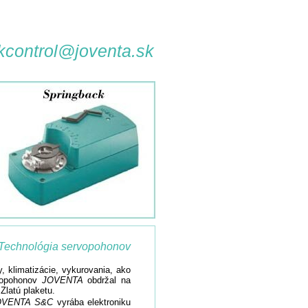
kcontrol@joventa.sk
Technológia servopohonov
 klimatizácie, vykurovania, ako
rvopohonov
JOVENTA
obdržal na
latú plaketu.
OVENTA S&C
vyrába elektroniku